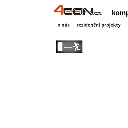
komp
o nás
rezidenční projekty
školy