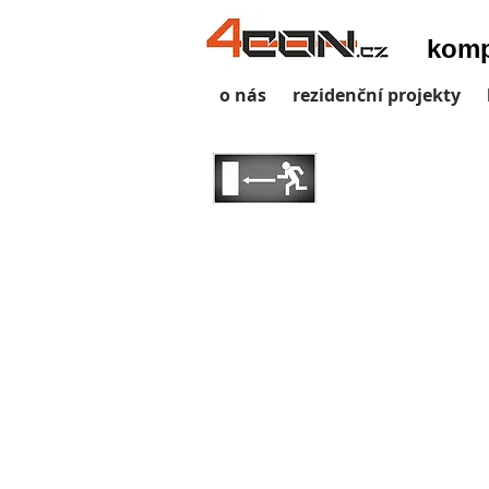
komp
o nás
rezidenční projekty
školy