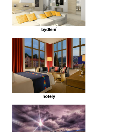
bydlení
hotely