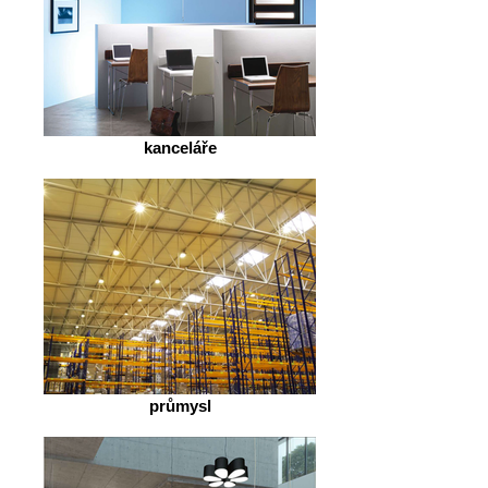
kanceláře
průmysl