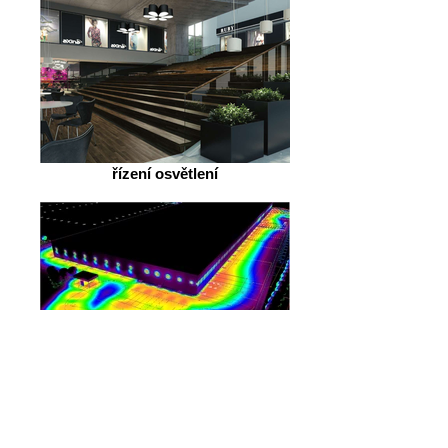
řízení osvětlení
návrhy osvětlení