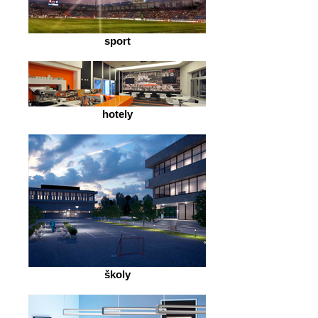
sport
hotely
školy